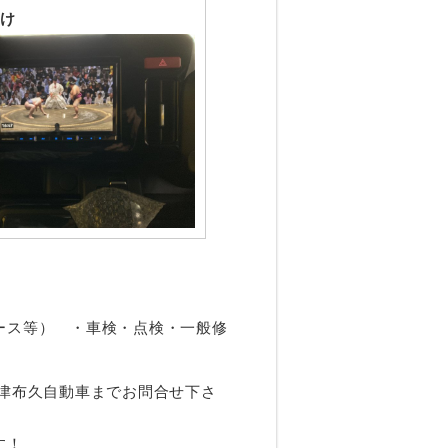
け
ース等） ・車検・点検・一般修
津布久自動車までお問合せ下さ
す！