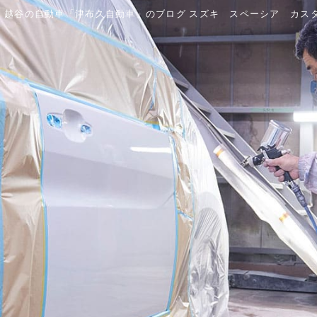
越谷の自動車「津布久自動車」のブログ スズキ スペーシア カス