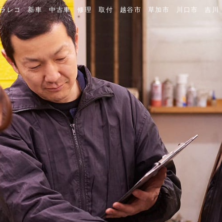
ドラレコ 新車 中古車 修理 取付 越谷市 草加市 川口市 吉川