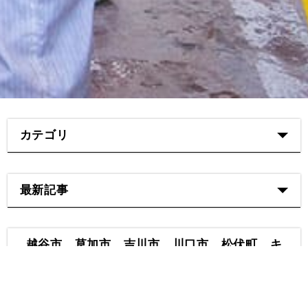
カテゴリ
最新記事
越谷市 草加市 吉川市 川口市 松伏町 キ
ズ へこみ 鈑金 板金 塗装 修理 補修 ス
リキズ トヨタ プリウス フロント バンパ
ー ホワイト パール