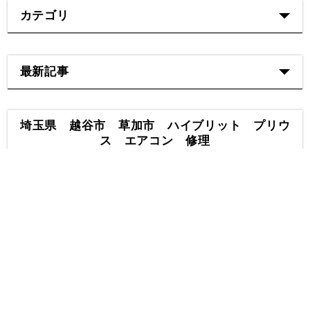
カテゴリ
最新記事
埼玉県 越谷市 草加市 ハイブリット プリウ
ス エアコン 修理
2023-05-22 12:11:29
・今回の
修理内容
・
----------------
カテゴリ：修理
・点検・メンテナンス
メーカー：
トヨタ
車種：プリウス
型式：
ZVW30